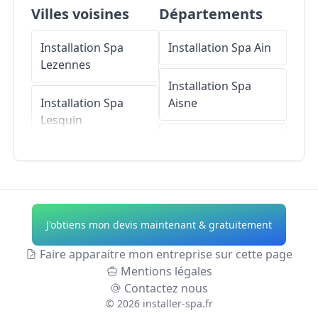
Villes voisines
Départements
Installation Spa
Installation Spa
Ain
Lezennes
Installation Spa
Installation Spa
Aisne
Lesquin
Installation Spa
Installation Spa
Allier
Faches-Thumesnil
Installation Spa
Installation Spa
Alpes-de-Haute-
J'obtiens mon devis maintenant & gratuitement
Wattignies
Provence
Faire apparaitre mon entreprise sur cette page
Installation Spa
Lille
Installation Spa
Mentions légales
Hautes-Alpes
Contactez nous
©
2026
installer-spa.fr
Installation Spa