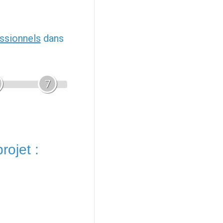
ssionnels
dans
7
rojet :