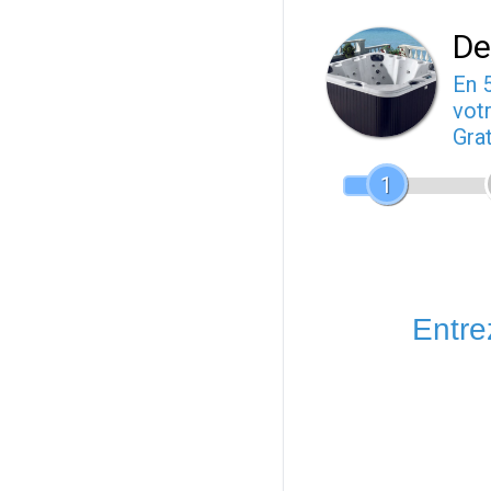
De
En 
votr
Gra
1
Entrez