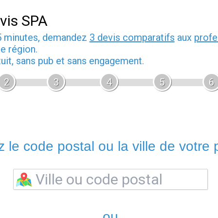
vis SPA
5 minutes, demandez
3 devis comparatifs
aux
profe
e région.
tuit, sans pub et sans engagement.
2
3
4
5
6
 le code postal ou la ville de votre p
ou