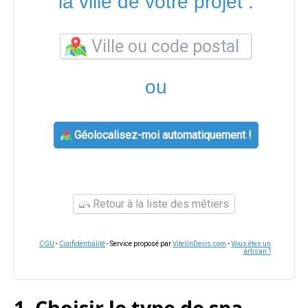
la ville de votre projet :
ou
Géolocalisez-moi automatiquement !
Retour à la liste des métiers
CGU
-
Confidentialité
- Service proposé par
ViteUnDevis.com
-
Vous êtes un
artisan ?
1. Choisir le type de spa