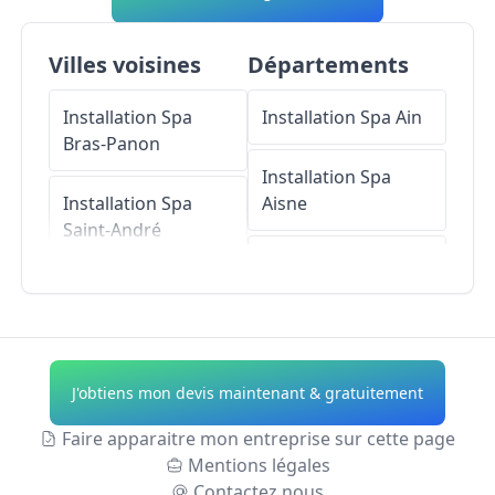
Villes voisines
Départements
Installation Spa
Installation Spa
Ain
Bras-Panon
Installation Spa
Installation Spa
Aisne
Saint-André
Installation Spa
Installation Spa
Allier
Plaine-des-
Palmistes
Installation Spa
Alpes-de-Haute-
J'obtiens mon devis maintenant & gratuitement
Installation Spa
Provence
Salazie
Faire apparaitre mon entreprise sur cette page
Installation Spa
Mentions légales
Installation Spa
Hautes-Alpes
Contactez nous