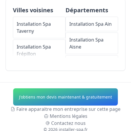
Villes voisines
Départements
Installation Spa
Installation Spa
Ain
Taverny
Installation Spa
Installation Spa
Aisne
Frépillon
Installation Spa
Installation Spa
Allier
Beauchamp
Installation Spa
Installation Spa
Alpes-de-Haute-
J'obtiens mon devis maintenant & gratuitement
Saint-Leu-la-Forêt
Provence
Faire apparaitre mon entreprise sur cette page
Installation Spa
Installation Spa
Mentions légales
Béthemont-la-Forêt
Hautes-Alpes
Contactez nous
©
2026
installer-spa.fr