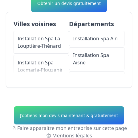
Obtenir un devis gratuitement
Villes voisines
Départements
Installation Spa
La
Installation Spa
Ain
Louptière-Thénard
Installation Spa
Installation Spa
Aisne
Locmaria-Plouzané
Installation Spa
Installation Spa
Allier
Pailly
Installation Spa
Installation Spa
Alpes-de-Haute-
J'obtiens mon devis maintenant & gratuitement
Fontaine-Fourches
Provence
Faire apparaitre mon entreprise sur cette page
Installation Spa
Installation Spa
Mentions légales