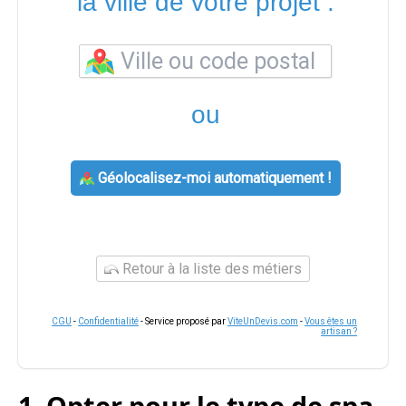
la ville de votre projet :
ou
Géolocalisez-moi automatiquement !
Retour à la liste des métiers
CGU
-
Confidentialité
- Service proposé par
ViteUnDevis.com
-
Vous êtes un
artisan ?
1. Opter pour le type de spa