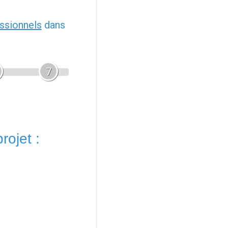
ssionnels
dans
7
rojet :