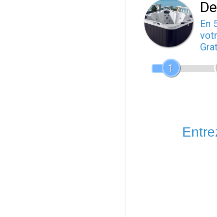
De
En 
votr
Gra
1
Entrez