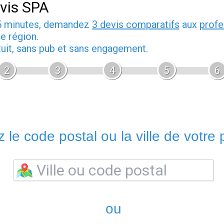
vis SPA
5 minutes, demandez
3 devis comparatifs
aux
profe
e région.
tuit, sans pub et sans engagement.
2
3
4
5
6
 le code postal ou la ville de votre p
ou