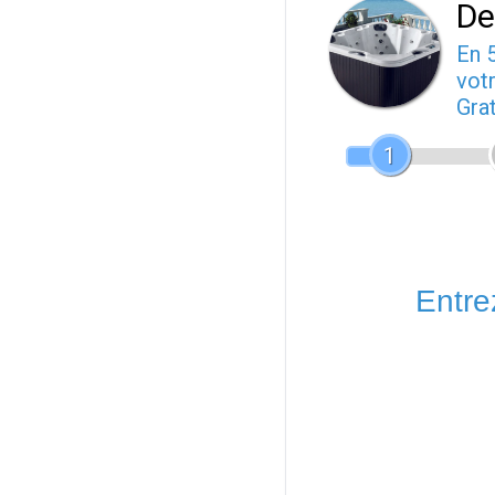
De
En 
votr
Gra
1
Entrez