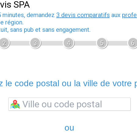
vis SPA
5 minutes, demandez
3 devis comparatifs
aux
profe
e région.
tuit, sans pub et sans engagement.
2
3
4
5
6
 le code postal ou la ville de votre p
ou