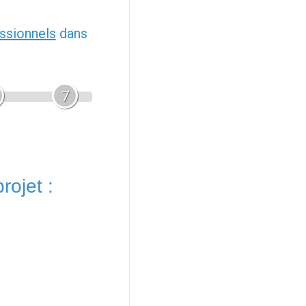
ssionnels
dans
7
rojet :