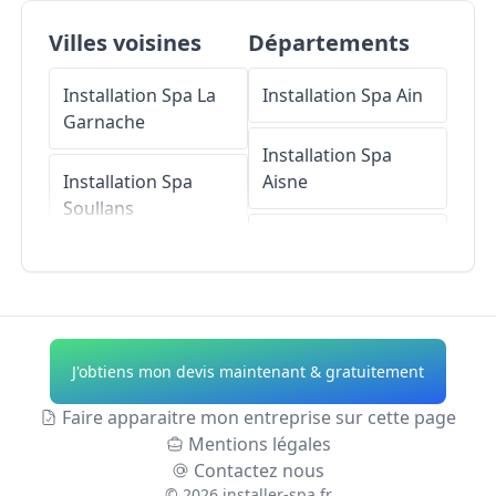
Villes voisines
Départements
Installation Spa
La
Installation Spa
Ain
Garnache
Installation Spa
Installation Spa
Aisne
Soullans
Installation Spa
Installation Spa
Allier
Sallertaine
Installation Spa
Installation Spa
Alpes-de-Haute-
J'obtiens mon devis maintenant & gratuitement
Châteauneuf
Provence
Faire apparaitre mon entreprise sur cette page
Installation Spa
Installation Spa
Mentions légales
Saint-Christophe-
Hautes-Alpes
Contactez nous
du-Ligneron
©
2026
installer-spa.fr