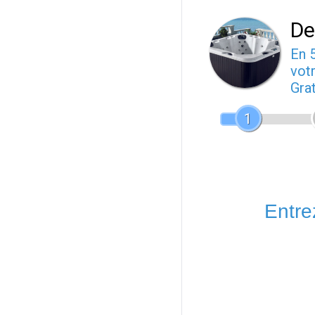
De
En 
votr
Gra
1
Entrez