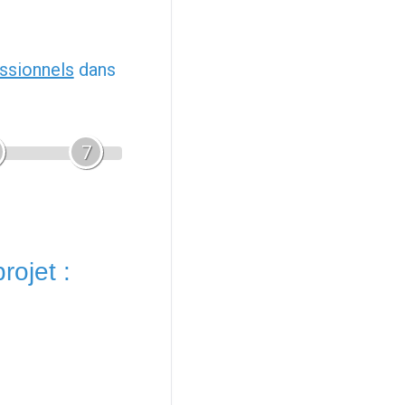
ssionnels
dans
7
rojet :