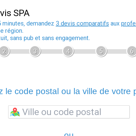
vis SPA
5 minutes, demandez
3 devis comparatifs
aux
profe
e région.
tuit, sans pub et sans engagement.
2
3
4
5
6
 le code postal ou la ville de votre p
ou