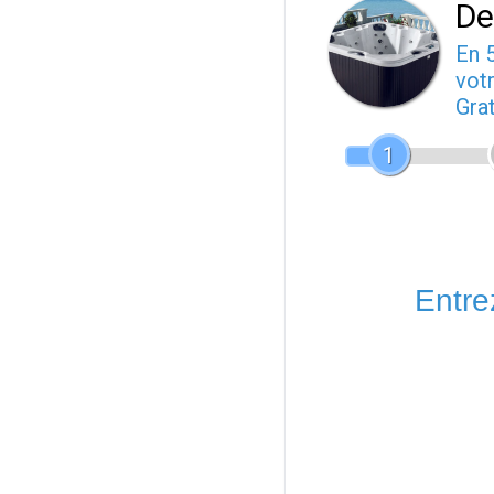
De
En 
votr
Gra
1
Entrez