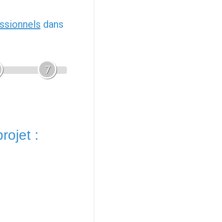
ssionnels
dans
7
rojet :