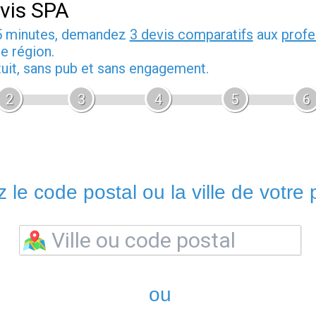
vis SPA
5 minutes, demandez
3 devis comparatifs
aux
profe
e région.
tuit, sans pub et sans engagement.
2
3
4
5
6
 le code postal ou la ville de votre p
ou