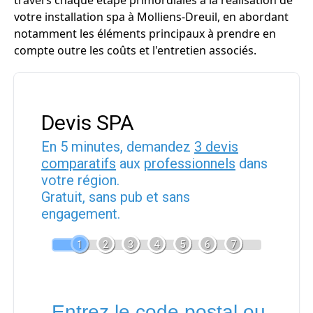
travers chaque étape primordiales à la réalisation de
votre installation spa à Molliens-Dreuil, en abordant
notamment les éléments principaux à prendre en
compte outre les coûts et l'entretien associés.
Devis SPA
En 5 minutes, demandez
3 devis
comparatifs
aux
professionnels
dans
votre région.
Gratuit, sans pub et sans
engagement.
1
2
3
4
5
6
7
Entrez le code postal ou