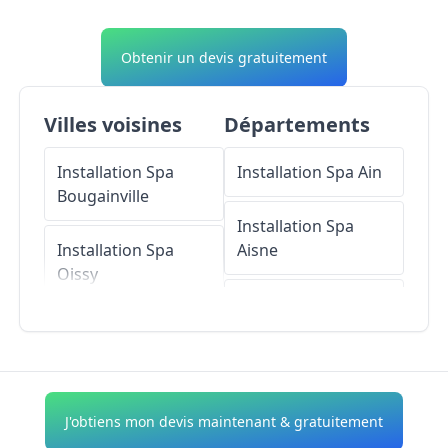
Obtenir un devis gratuitement
Villes voisines
Départements
Installation Spa
Installation Spa
Ain
Bougainville
Installation Spa
Installation Spa
Aisne
Oissy
Installation Spa
Installation Spa
Allier
Montagne-Fayel
Installation Spa
Installation Spa
Alpes-de-Haute-
J'obtiens mon devis maintenant & gratuitement
Camps-en-Amiénois
Provence