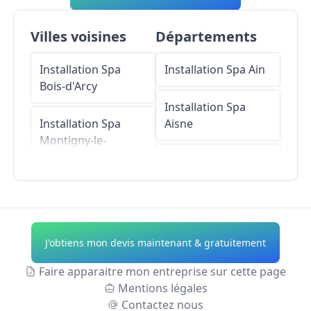
Villes voisines
Départements
Installation Spa
Installation Spa
Ain
Bois-d'Arcy
Installation Spa
Installation Spa
Aisne
Montigny-le-
Bretonneux
Installation Spa
Allier
Installation Spa
Élancourt
Installation Spa
Alpes-de-Haute-
J'obtiens mon devis maintenant & gratuitement
Installation Spa
Provence
Clayes-sous-Bois
Faire apparaitre mon entreprise sur cette page
Installation Spa
Mentions légales
Installation Spa
Hautes-Alpes
Contactez nous