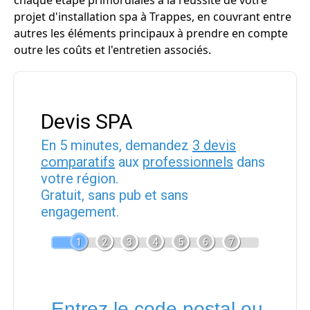
chaque étape primordiales à la réussite de votre
projet d'installation spa à Trappes, en couvrant entre
autres les éléments principaux à prendre en compte
outre les coûts et l'entretien associés.
Devis SPA
En 5 minutes, demandez
3 devis
comparatifs
aux
professionnels
dans
votre région.
Gratuit, sans pub et sans
engagement.
1
2
3
4
5
6
7
Entrez le code postal ou