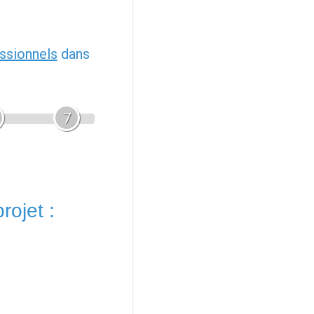
ssionnels
dans
7
rojet :