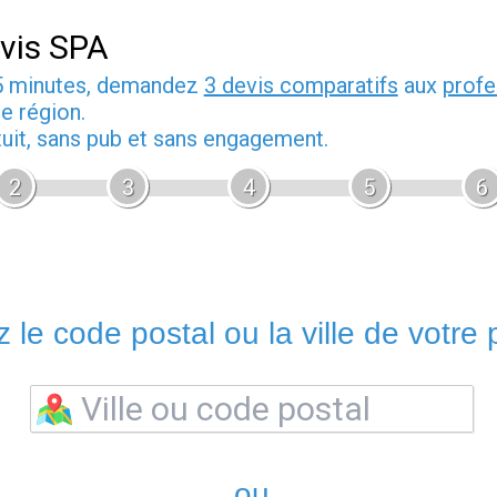
vis SPA
5 minutes, demandez
3 devis comparatifs
aux
profe
e région.
tuit, sans pub et sans engagement.
2
3
4
5
6
 le code postal ou la ville de votre p
ou