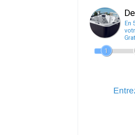
De
En 
votr
Gra
1
Entrez