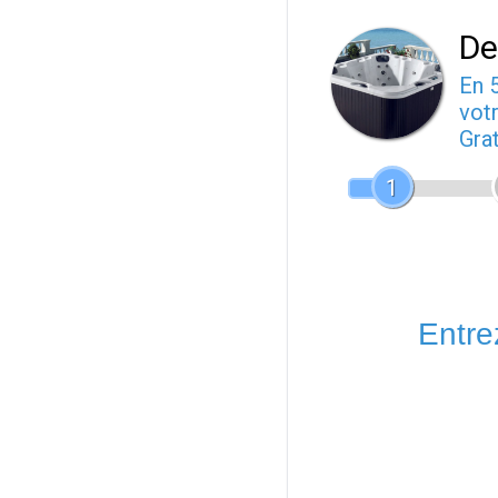
De
En 
votr
Gra
1
Entrez