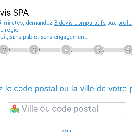
vis SPA
5 minutes, demandez
3 devis comparatifs
aux
profe
e région.
tuit, sans pub et sans engagement.
2
3
4
5
6
 le code postal ou la ville de votre p
ou