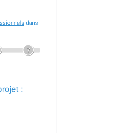
ssionnels
dans
7
rojet :