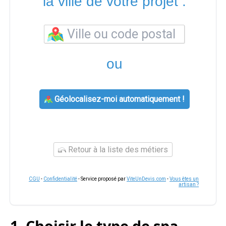
la ville de votre projet :
ou
Géolocalisez-moi automatiquement !
Retour à la liste des métiers
CGU
-
Confidentialité
- Service proposé par
ViteUnDevis.com
-
Vous êtes un
artisan ?
1. Choisir le type de spa