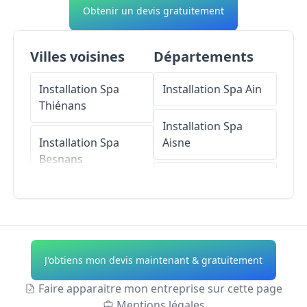
Obtenir un devis gratuitement
Villes voisines
Départements
Installation Spa
Installation Spa
Ain
Thiénans
Installation Spa
Installation Spa
Aisne
Besnans
Installation Spa
Installation Spa
Allier
Bouhans-lès-
Montbozon
Installation Spa
Alpes-de-Haute-
J'obtiens mon devis maintenant & gratuitement
Installation Spa
Provence
Cognières
Faire apparaitre mon entreprise sur cette page
Installation Spa
Mentions légales