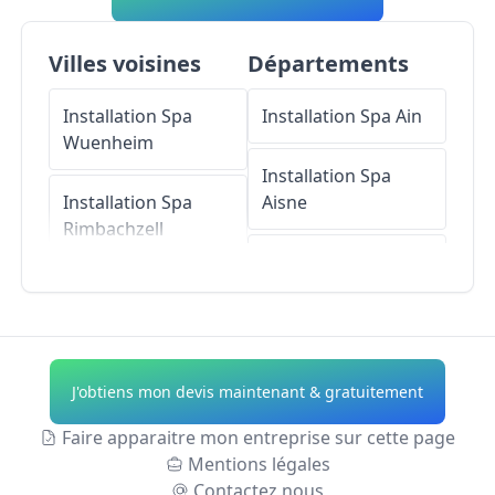
Villes voisines
Départements
Installation Spa
Installation Spa
Ain
Wuenheim
Installation Spa
Installation Spa
Aisne
Rimbachzell
Installation Spa
Installation Spa
Allier
Hartmannswiller
Installation Spa
Installation Spa
Alpes-de-Haute-
J'obtiens mon devis maintenant & gratuitement
Rimbach-près-
Provence
Guebwiller
Faire apparaitre mon entreprise sur cette page
Installation Spa
Mentions légales
Installation Spa
Hautes-Alpes
Contactez nous