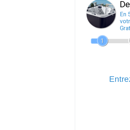
De
En 
votr
Gra
1
Entrez