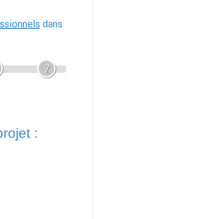
ssionnels
dans
7
rojet :