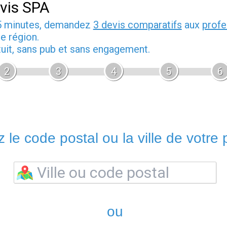
vis SPA
5 minutes, demandez
3 devis comparatifs
aux
profe
e région.
tuit, sans pub et sans engagement.
2
3
4
5
6
 le code postal ou la ville de votre p
ou