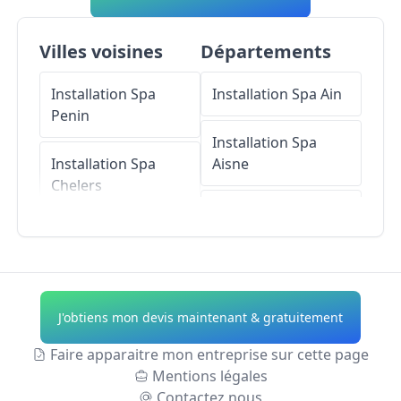
Villes voisines
Départements
Installation Spa
Installation Spa
Ain
Penin
Installation Spa
Installation Spa
Aisne
Chelers
Installation Spa
Installation Spa
Allier
Averdoingt
Installation Spa
Installation Spa
Alpes-de-Haute-
J'obtiens mon devis maintenant & gratuitement
Bailleul-aux-
Provence
Cornailles
Faire apparaitre mon entreprise sur cette page
Installation Spa
Mentions légales
Installation Spa
Hautes-Alpes
Contactez nous