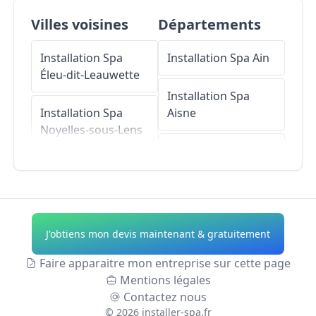
Villes voisines
Départements
Installation Spa
Installation Spa
Ain
Éleu-dit-Leauwette
Installation Spa
Installation Spa
Aisne
Noyelles-sous-Lens
Installation Spa
Installation Spa
Allier
Loison-sous-Lens
Installation Spa
Installation Spa
Alpes-de-Haute-
J'obtiens mon devis maintenant & gratuitement
Sallaumines
Provence
Faire apparaitre mon entreprise sur cette page
Installation Spa
Installation Spa
Mentions légales
Avion
Hautes-Alpes
Contactez nous
©
2026
installer-spa.fr