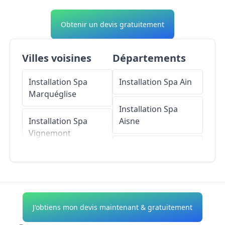
Obtenir un devis gratuitement
Villes voisines
Départements
Installation Spa
Installation Spa
Ain
Marquéglise
Installation Spa
Installation Spa
Aisne
Vignemont
Installation Spa
Installation Spa
Allier
Vandélicourt
Installation Spa
Installation Spa
Alpes-de-Haute-
J'obtiens mon devis maintenant & gratuitement
Élincourt-Sainte-
Provence
Marguerite