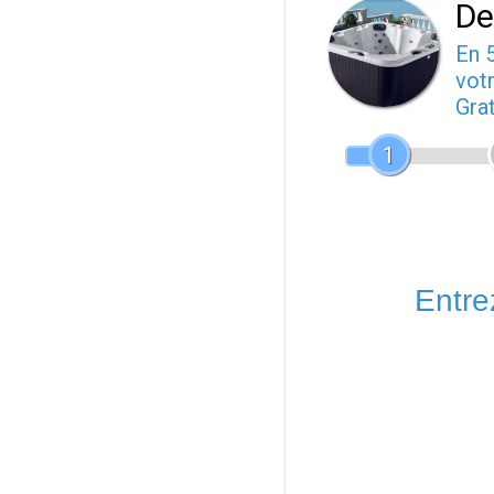
De
En 
votr
Gra
1
Entrez