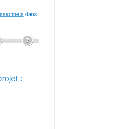
ssionnels
dans
7
rojet :