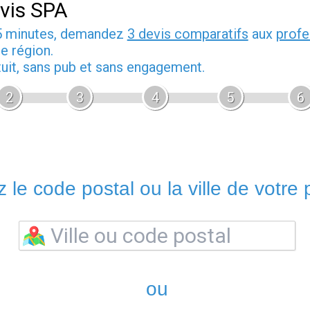
vis SPA
5 minutes, demandez
3 devis comparatifs
aux
profe
e région.
tuit, sans pub et sans engagement.
2
3
4
5
6
 le code postal ou la ville de votre p
ou