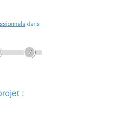
ssionnels
dans
7
rojet :