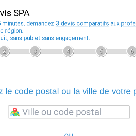
vis SPA
5 minutes, demandez
3 devis comparatifs
aux
profe
e région.
tuit, sans pub et sans engagement.
2
3
4
5
6
 le code postal ou la ville de votre p
ou