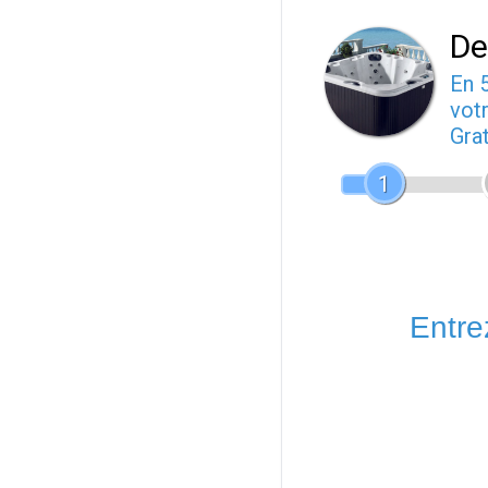
De
En 
votr
Gra
1
Entrez