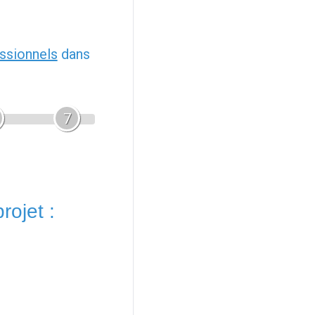
ssionnels
dans
7
rojet :