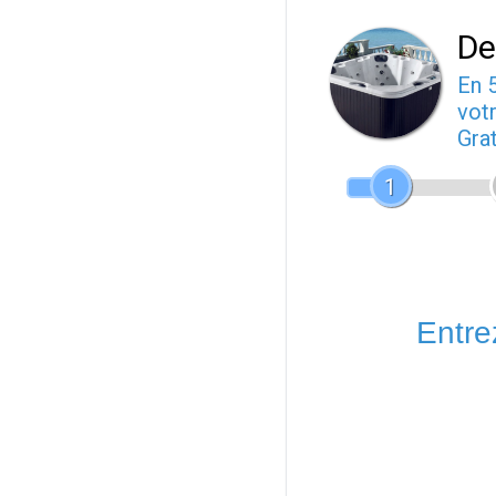
De
En 
votr
Gra
1
Entrez