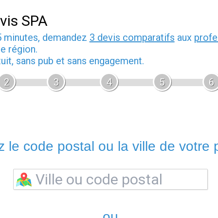
vis SPA
5 minutes, demandez
3 devis comparatifs
aux
profe
e région.
tuit, sans pub et sans engagement.
2
3
4
5
6
 le code postal ou la ville de votre p
ou