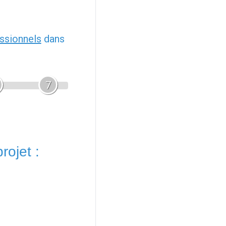
ssionnels
dans
7
rojet :