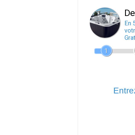
De
En 
votr
Gra
1
Entrez