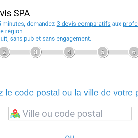
vis SPA
5 minutes, demandez
3 devis comparatifs
aux
profe
e région.
tuit, sans pub et sans engagement.
2
3
4
5
6
 le code postal ou la ville de votre p
ou