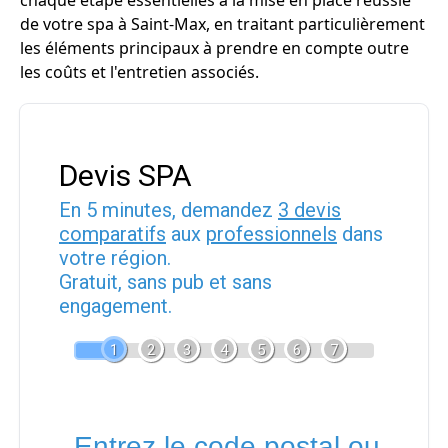
chaque étape essentielles à la mise en place réussie
de votre spa à Saint-Max, en traitant particulièrement
les éléments principaux à prendre en compte outre
les coûts et l'entretien associés.
Devis SPA
En 5 minutes, demandez
3 devis
comparatifs
aux
professionnels
dans
votre région.
Gratuit, sans pub et sans
engagement.
1
2
3
4
5
6
7
Entrez le code postal ou