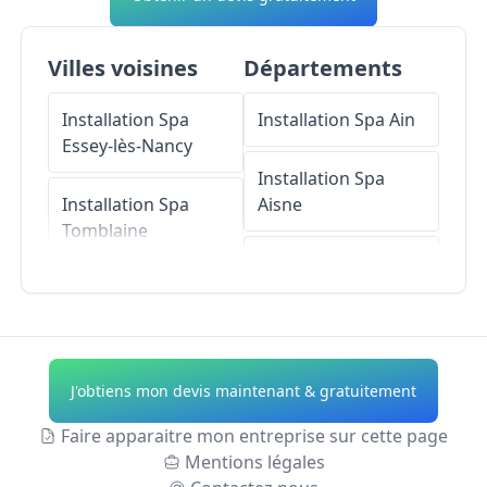
Villes voisines
Départements
Installation Spa
Installation Spa
Ain
Essey-lès-Nancy
Installation Spa
Installation Spa
Aisne
Tomblaine
Installation Spa
Installation Spa
Allier
Dommartemont
Installation Spa
Installation Spa
Alpes-de-Haute-
J'obtiens mon devis maintenant & gratuitement
Malzéville
Provence
Faire apparaitre mon entreprise sur cette page
Installation Spa
Installation Spa
Mentions légales
Nancy
Hautes-Alpes