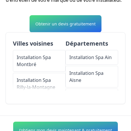
d'entretien de votre marque ou de votre installateur.
Obtenir un devis gratuitement
Villes voisines
Départements
Installation Spa
Installation Spa
Ain
Montbré
Installation Spa
Installation Spa
Aisne
Rilly-la-Montagne
Installation Spa
Installation Spa
Allier
Villers-aux-Nœuds
Installation Spa
Installation Spa
Alpes-de-Haute-
J'obtiens mon devis maintenant & gratuitement