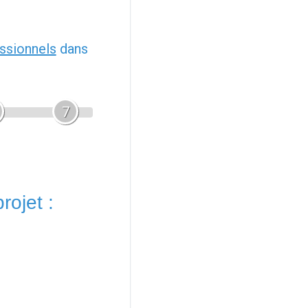
ssionnels
dans
7
rojet :