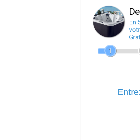
De
En 
votr
Gra
1
Entrez