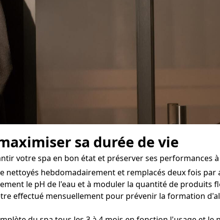
 maximiser sa durée de vie
antir votre spa en bon état et préserver ses performances à
être nettoyés hebdomadairement et remplacés deux fois par 
ement le pH de l'eau et à moduler la quantité de produits f
 être effectué mensuellement pour prévenir la formation d'a
complète du spa tous les 3 à 4 mois en fonction l'usage et le