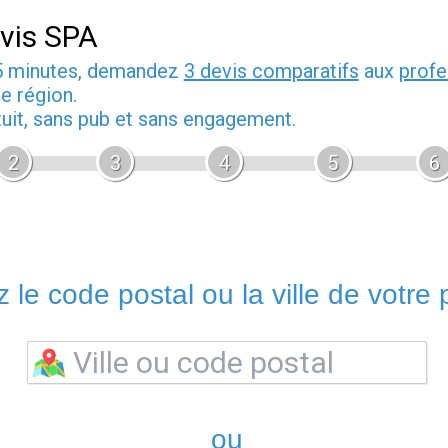
vis SPA
5 minutes, demandez
3 devis comparatifs
aux
profe
e région.
tuit, sans pub et sans engagement.
2
3
4
5
6
 le code postal ou la ville de votre p
ou