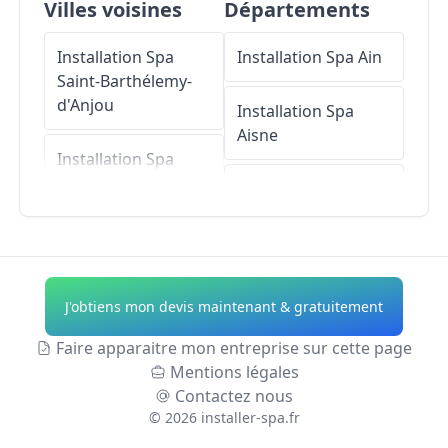
Villes voisines
Départements
Installation Spa
Installation Spa
Ain
Saint-Barthélemy-
d'Anjou
Installation Spa
Aisne
Installation Spa
Brain-sur-l'Authion
Installation Spa
Allier
Installation Spa
La
Daguenière
Installation Spa
Alpes-de-Haute-
J'obtiens mon devis maintenant & gratuitement
Installation Spa
Provence
Andard
Faire apparaitre mon entreprise sur cette page
Installation Spa
Mentions légales
Installation Spa
Hautes-Alpes
Contactez nous
Ponts-de-Cé
©
2026
installer-spa.fr
Installation Spa