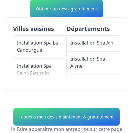
Obtenir un devis gratuitement
Villes voisines
Départements
Installation Spa
La
Installation Spa
Ain
Canourgue
Installation Spa
Installation Spa
Aisne
Saint-Saturnin
Installation Spa
Installation Spa
Allier
Canilhac
Installation Spa
Installation Spa
Alpes-de-Haute-
J'obtiens mon devis maintenant & gratuitement
Saint-Germain-du-
Provence
Teil
Faire apparaitre mon entreprise sur cette page