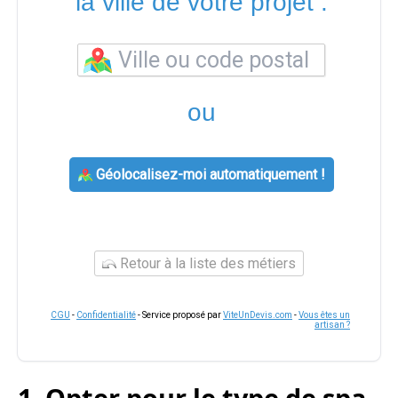
la ville de votre projet :
ou
Géolocalisez-moi automatiquement !
Retour à la liste des métiers
CGU
-
Confidentialité
- Service proposé par
ViteUnDevis.com
-
Vous êtes un
artisan ?
1. Opter pour le type de spa