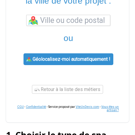
la ville de votre projet :
ou
Géolocalisez-moi automatiquement !
Retour à la liste des métiers
CGU
-
Confidentialité
- Service proposé par
ViteUnDevis.com
-
Vous êtes un
artisan ?
1. Choisir le type de spa