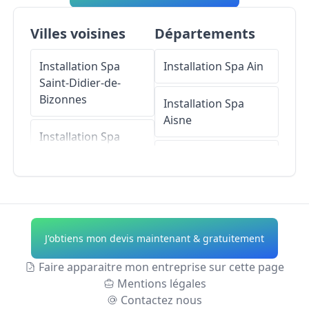
Villes voisines
Départements
Installation Spa
Installation Spa
Ain
Saint-Didier-de-
Bizonnes
Installation Spa
Aisne
Installation Spa
Belmont
Installation Spa
Allier
Installation Spa
Montrevel
Installation Spa
Alpes-de-Haute-
J'obtiens mon devis maintenant & gratuitement
Installation Spa
Provence
Eydoche
Faire apparaitre mon entreprise sur cette page
Installation Spa
Mentions légales
Installation Spa
Hautes-Alpes
Contactez nous