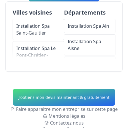
Villes voisines
Départements
Installation Spa
Installation Spa
Ain
Saint-Gaultier
Installation Spa
Installation Spa
Le
Aisne
Pont-Chrétien-
Chabenet
Installation Spa
Allier
Installation Spa
Nuret-le-Ferron
Installation Spa
Alpes-de-Haute-
J'obtiens mon devis maintenant & gratuitement
Installation Spa
Provence
Chasseneuil
Faire apparaitre mon entreprise sur cette page
Installation Spa
Mentions légales
Installation Spa
Hautes-Alpes
Contactez nous