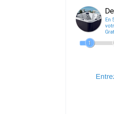
De
En 
votr
Gra
1
Entrez