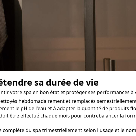
étendre sa durée de vie
antir votre spa en bon état et protéger ses performances à 
e nettoyés hebdomadairement et remplacés semestriellement 
ment le pH de l'eau et à adapter la quantité de produits flo
oit être effectué chaque mois pour contrebalancer la form
e complète du spa trimestriellement selon l'usage et le nomb