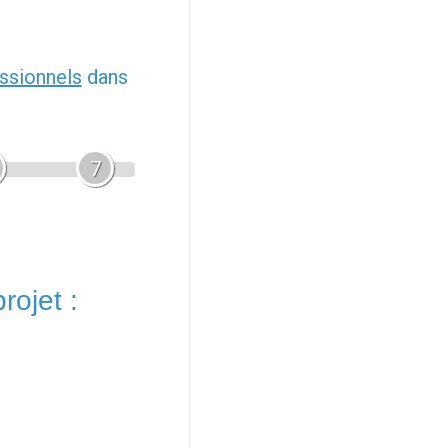
ssionnels
dans
7
rojet :