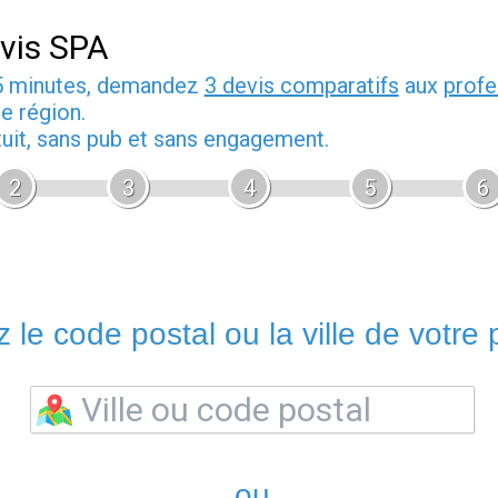
vis SPA
5 minutes, demandez
3 devis comparatifs
aux
profe
e région.
tuit, sans pub et sans engagement.
2
3
4
5
6
 le code postal ou la ville de votre p
ou