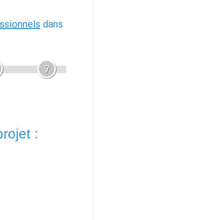
ssionnels
dans
7
rojet :