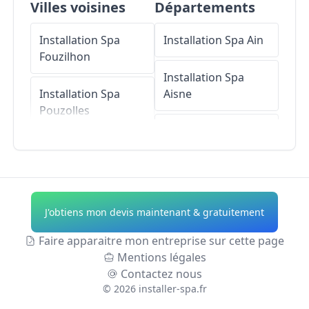
Villes voisines
Départements
Installation Spa
Installation Spa
Ain
Fouzilhon
Installation Spa
Installation Spa
Aisne
Pouzolles
Installation Spa
Installation Spa
Allier
Roujan
Installation Spa
Installation Spa
Alpes-de-Haute-
J'obtiens mon devis maintenant & gratuitement
Margon
Provence
Faire apparaitre mon entreprise sur cette page
Installation Spa
Installation Spa
Mentions légales
Magalas
Hautes-Alpes
Contactez nous
©
2026
installer-spa.fr