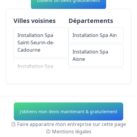
Obtenir un devis gratuitement
Villes voisines
Départements
Installation Spa
Installation Spa
Ain
Saint-Seurin-de-
Cadourne
Installation Spa
Aisne
Installation Spa
Vertheuil
Installation Spa
Allier
Installation Spa
Ordonnac
Installation Spa
Alpes-de-Haute-
J'obtiens mon devis maintenant & gratuitement
Installation Spa
Provence
Cissac-Médoc
Faire apparaitre mon entreprise sur cette page
Installation Spa
Mentions légales