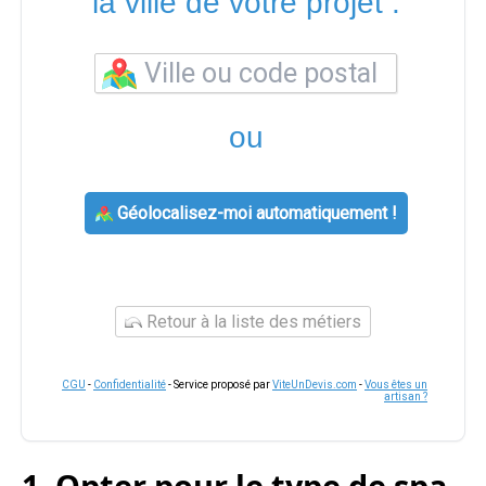
la ville de votre projet :
ou
Géolocalisez-moi automatiquement !
Retour à la liste des métiers
CGU
-
Confidentialité
- Service proposé par
ViteUnDevis.com
-
Vous êtes un
artisan ?
1. Opter pour le type de spa