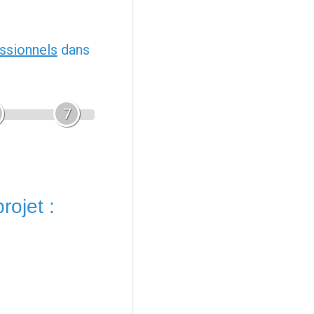
ssionnels
dans
7
rojet :