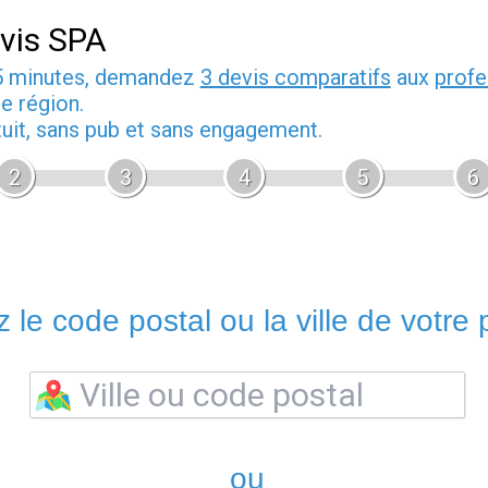
vis SPA
5 minutes, demandez
3 devis comparatifs
aux
profe
e région.
tuit, sans pub et sans engagement.
2
3
4
5
6
 le code postal ou la ville de votre p
ou