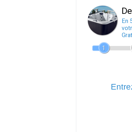
De
En 
votr
Gra
1
Entrez