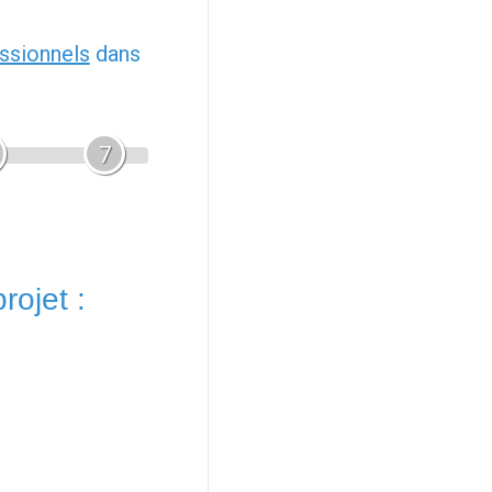
ssionnels
dans
7
rojet :