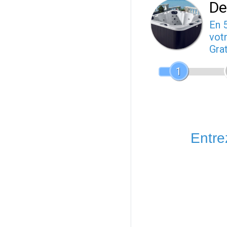
De
En 
votr
Gra
1
Entrez