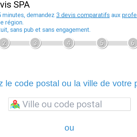
vis SPA
5 minutes, demandez
3 devis comparatifs
aux
profe
e région.
tuit, sans pub et sans engagement.
2
3
4
5
6
 le code postal ou la ville de votre p
ou