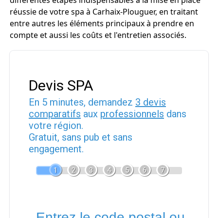
différentes étapes indispensables à la mise en place
réussie de votre spa à Carhaix-Plouguer, en traitant
entre autres les éléments principaux à prendre en
compte et aussi les coûts et l'entretien associés.
Devis SPA
En 5 minutes, demandez
3 devis
comparatifs
aux
professionnels
dans
votre région.
Gratuit, sans pub et sans
engagement.
1
2
3
4
5
6
7
Entrez le code postal ou