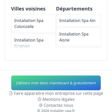
Villes voisines
Départements
Installation Spa
Installation Spa
Ain
Colonzelle
Installation Spa
Installation Spa
Aisne
Grignan
Installation Spa
Installation Spa
Allier
Grillon
Installation Spa
Installation Spa
Alpes-de-Haute-
J'obtiens mon devis maintenant & gratuitement
Richerenches
Provence
Faire apparaitre mon entreprise sur cette page
Installation Spa
Installation Spa
Mentions légales
Réauville
Hautes-Alpes
Contactez nous
©
2026
installer-spa.fr