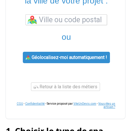
la ville de votre projet :
ou
Géolocalisez-moi automatiquement !
Retour à la liste des métiers
CGU
-
Confidentialité
- Service proposé par
ViteUnDevis.com
-
Vous êtes un
artisan ?
1. Choisir le type de spa