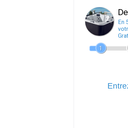
De
En 
votr
Gra
1
Entrez