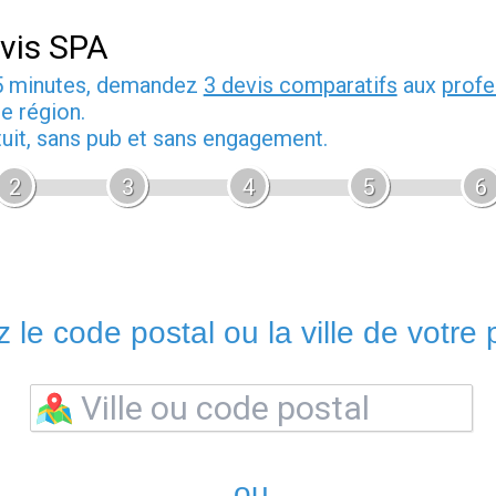
vis SPA
5 minutes, demandez
3 devis comparatifs
aux
profe
e région.
tuit, sans pub et sans engagement.
2
3
4
5
6
 le code postal ou la ville de votre p
ou