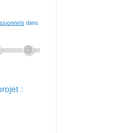
ssionnels
dans
7
rojet :