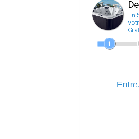
De
En 
votr
Gra
1
Entrez