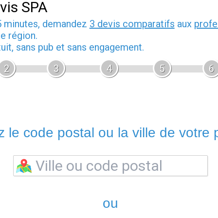
vis SPA
5 minutes, demandez
3 devis comparatifs
aux
profe
e région.
tuit, sans pub et sans engagement.
2
3
4
5
6
 le code postal ou la ville de votre p
ou