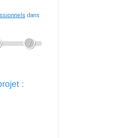
ssionnels
dans
7
rojet :