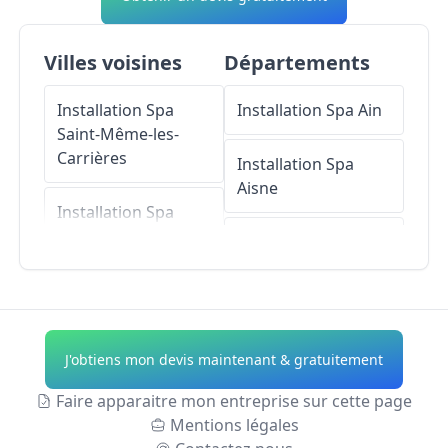
Villes voisines
Départements
Installation Spa
Installation Spa
Ain
Saint-Même-les-
Carrières
Installation Spa
Aisne
Installation Spa
Jarnac
Installation Spa
Allier
Installation Spa
Triac-Lautrait
Installation Spa
Alpes-de-Haute-
J'obtiens mon devis maintenant & gratuitement
Installation Spa
Provence
Bassac
Faire apparaitre mon entreprise sur cette page
Installation Spa
Mentions légales
Installation Spa
Hautes-Alpes