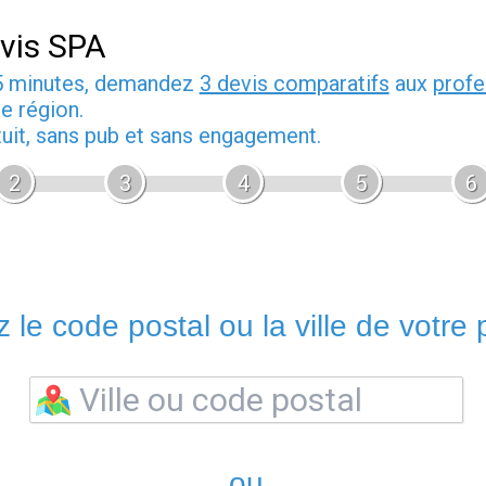
vis SPA
5 minutes, demandez
3 devis comparatifs
aux
profe
e région.
tuit, sans pub et sans engagement.
2
3
4
5
6
 le code postal ou la ville de votre p
ou