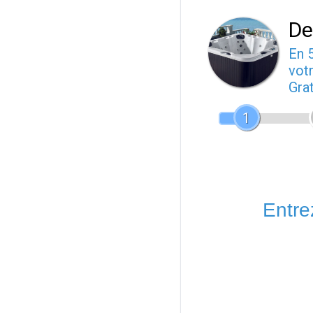
De
En 
votr
Gra
1
Entrez