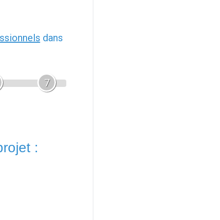
ssionnels
dans
7
rojet :