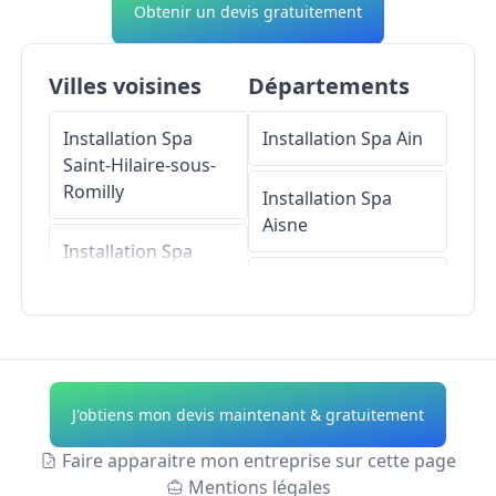
Obtenir un devis gratuitement
Villes voisines
Départements
Installation Spa
Installation Spa
Ain
Saint-Hilaire-sous-
Romilly
Installation Spa
Aisne
Installation Spa
Pars-lès-Romilly
Installation Spa
Allier
Installation Spa
Conflans-sur-Seine
Installation Spa
Alpes-de-Haute-
J'obtiens mon devis maintenant & gratuitement
Installation Spa
Provence
Esclavolles-Lurey
Faire apparaitre mon entreprise sur cette page
Installation Spa
Mentions légales