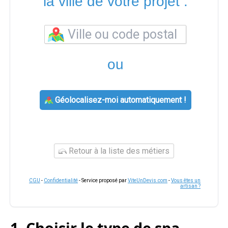
la ville de votre projet :
ou
Géolocalisez-moi automatiquement !
Retour à la liste des métiers
CGU
-
Confidentialité
- Service proposé par
ViteUnDevis.com
-
Vous êtes un
artisan ?
1. Choisir le type de spa